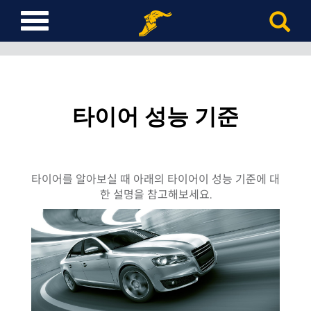
T
o
g
g
l
e
타이어 성능 기준
n
a
v
i
g
타이어를 알아보실 때 아래의 타이어이 성능 기준에 대
a
한 설명을 참고해보세요.
t
i
o
n