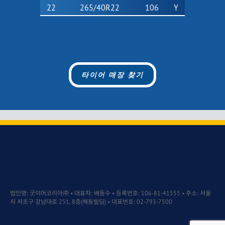
22
265/40R22
106
Y
타이어 매장 찾기
타이어
기술정보
대리점
기업정보
법인명: 굿이어코리아㈜ • 대표자: 배동수 • 등록번호: 106-81-41555 • 주소: 서울
시 서초구 강남대로 251, 8층(해동빌딩) • 대표번호: 02-793-7500